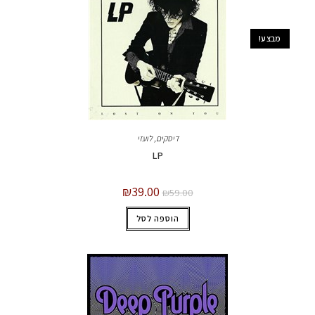
מבצע!
דיסקים
,
לועזי
LP
₪
39.00
₪
59.00
הוספה לסל