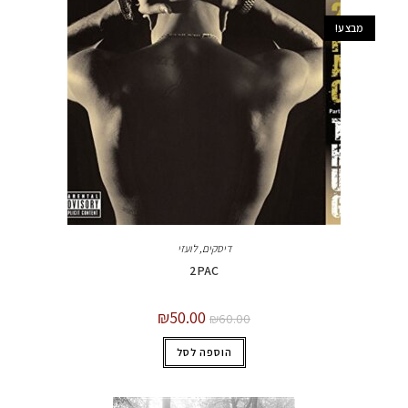
מבצע!
דיסקים
,
לועזי
2PAC
₪
50.00
₪
60.00
הוספה לסל