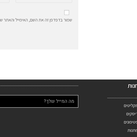
שמור בדפדפן זה את השם, האימייל והאתר ש
נות
קליטים
יסקים
טיפונים
תנות