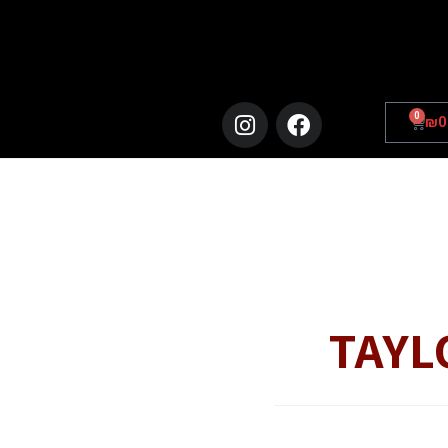
0
₪
0
TAYL