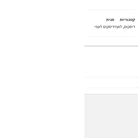
קטגוריות
תגית
דיסקים
,
לועזי
דיסקים לועזי