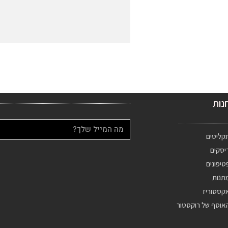
נות
קליטים
יסקים
טיפונים
תנות
קססוריז
אוסף של רוקסטור