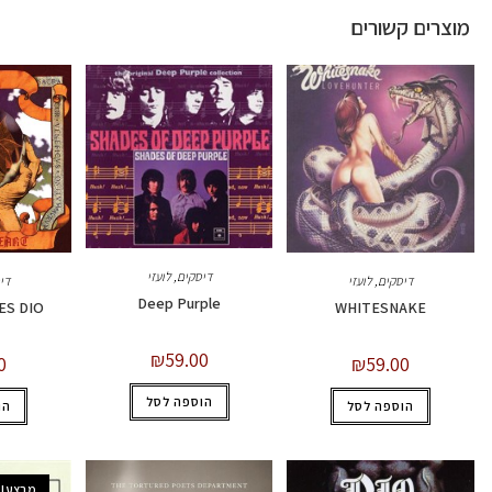
מוצרים קשורים
דיסקים
,
לועזי
דיסקים
,
לועזי
די
Deep Purple
ES DIO
WHITESNAKE
₪
59.00
0
₪
59.00
הוספה לסל
הוספה לסל
הו
מבצע!