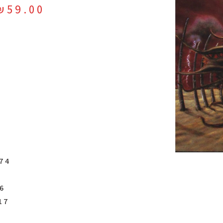
₪
59.00
4 Between Two Hearts 6:27
ock Up The Wolves 8:30
7 Evil On Queen Street 6:01