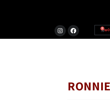
0
₪
0
RONNIE