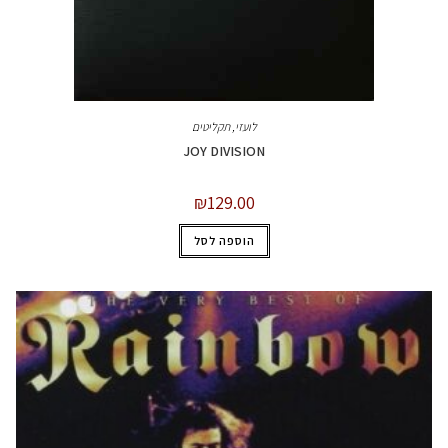
לועזי
,
תקליטים
JOY DIVISION
₪
129.00
הוספה לסל