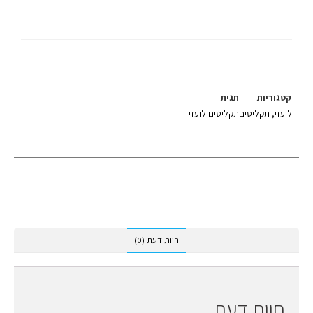
PINK FLOYD
קטגוריות
תגית
לועזי
,
תקליטים
תקליטים לועזי
חוות דעת (0)
חוות דעת