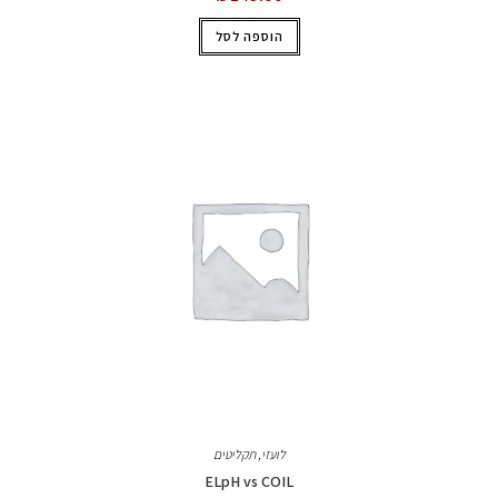
הוספה לסל
לועזי
,
תקליטים
ELpH vs COIL