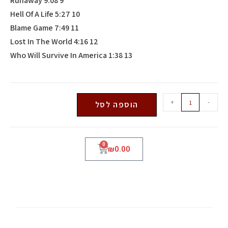
9 Runaway 9:08
10 Hell Of A Life 5:27
11 Blame Game 7:49
12 Lost In The World 4:16
13 Who Will Survive In America 1:38
+
-
הוספה לסל
0
₪
0.00
KANYE WEST