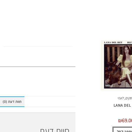
Kanye West
סקים
,
לועזי
חוות דעת (0)
LANA DEL
₪
69.0
חוות דעת
ספה לסל