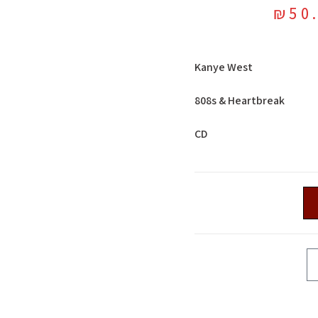
₪
50
Kanye West
808s & Heartbreak
CD