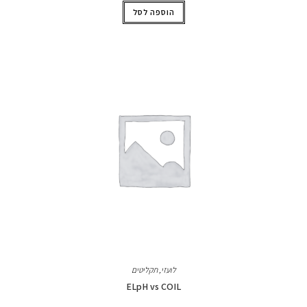
הוספה לסל
לועזי
,
תקליטים
ELpH vs COIL