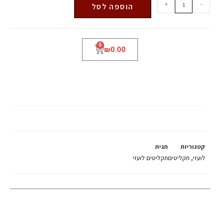
+
-
הוספה לסל
0
₪
0.00
DAVID GILMOUR
קטגוריות
תגית
לועזי
,
תקליטים
תקליטים לועזי