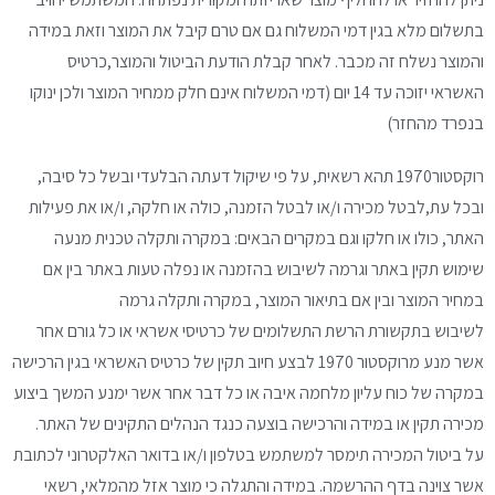
בתשלום מלא בגין דמי המשלוח גם אם
טרם קיבל את המוצר וזאת במידה
והמוצר נשלח זה מכבר.
לאחר קבלת הודעת הביטול והמוצר,כרטיס
האשראי
יזוכה עד 14 יום (דמי המשלוח אינם חלק ממחיר המוצר
ולכן ינוקו
בנפרד מהחזר)
רוקסטור1970 תהא רשאית, על פי שיקול דעתה הבלעדי
ובשל כל סיבה,
ובכל עת,לבטל מכירה ו/או לבטל הזמנה,
כולה או חלקה, ו/או את פעילות
האתר, כולו או חלקו
וגם במקרים הבאים:
במקרה ותקלה טכנית מנעה
שימוש תקין באתר וגרמה
לשיבוש בהזמנה או נפלה טעות באתר בין אם
במחיר המוצר
ובין אם בתיאור המוצר, במקרה ותקלה גרמה
לשיבוש
בתקשורת הרשת התשלומים של כרטיסי אשראי או כל גורם
אחר
אשר מנע מרוקסטור 1970 לבצע חיוב תקין של כרטיס
האשראי בגין הרכישה
במקרה של כוח עליון מלחמה איבה
או כל דבר אחר אשר ימנע המשך ביצוע
מכירה תקין או
במידה והרכישה בוצעה כנגד הנהלים התקינים של האתר.
על ביטול המכירה תימסר למשתמש בטלפון ו/או בדואר
האלקטרוני לכתובת
אשר צוינה בדף ההרשמה.
במידה והתגלה כי מוצר אזל מהמלאי
, רשאי