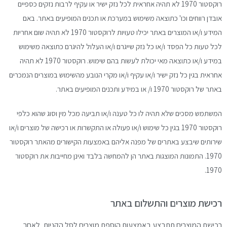
רוקסטור 1970 לא תהיה אחראית לכל נזק ישיר או עקיף לרבות נזקים כספיים
אובדן רווחים וכו' כתוצאה משימוש במערכת או תכנים המופיעים באתר. באם
המידע ו/או המוצרים באתר יכילו טעויות לרוקסטור 1970 לא תהיה שום אחריות
לכל טעות כל הפסד ו/או כל נזק שייגרם ו/או העלול להיגרם כתוצאה משימוש
במידע ו/או כתוצאה מאי יכולת לעשות בהם שימוש. רוקסטור 1970 לא תהיה
אחראית בגין כל נזק ישיר ו/או עקיף ו/או מקרי הנובע מהשימוש במוצרים הנמכרים
באתר של רוקסטור 1970 ו/ או במידע ותכנים המופיעים באתר.
המשתמש מסכים שלא תהיה לו כל טענה ו/או תביעה מכל מין וסוג שהוא כלפי
רוקסטור 1970 בגין כל שימוש ו/או פעולה או התקשרות או רכישה של מוצרים ו/או
שירותים שיבצע באתרים של מפנה אליהם באמצעות הקישורים מהאתר רוקסטור
1970. התמונות המוצגות באתר הן להמחשה בלבד ואינן מחייבות את רוקסטור
1970.
רכישת מוצרים והתשלום באתר
רכישת המוצרים תתבצע באמצעות הוספת מוצרים לסל
הקניות, לאחר