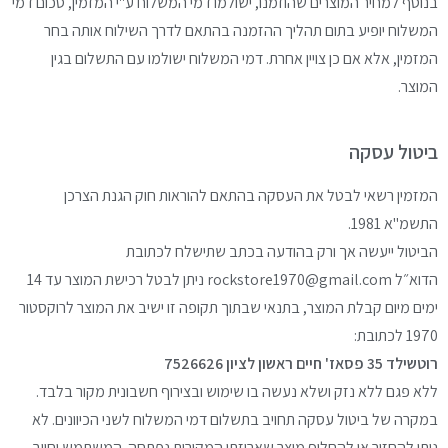
בנוסף למחיר המוצרים שהוזמנו, ישולמו דמי המשלוח
ע"י המזמין, סכום דמי
המשלוח יופיע בתום תהליך
ההזמנה בהתאם לדרך השילוח אותה בחר
המזמין, אלא
אם כן צויין אחרת.
דמי המשלוח ישולמו עם התשלום בגין
המוצר.
ביטול עסקה
המזמין רשאי לבטל את העסקה בהתאם להוראות חוק
הגנת הצרכן
התשמ"א 1981.
הביטול ייעשה אך ורק בהודעה בכתב שתישלח לכתובת
הדוא״ל
rockstore1970@gmail.com
ניתן לבטל רכישת המוצר עד 14
ימים מיום קבלת המוצר,
בתנאי שבתוך תקופה זו ישיב את המוצר לרוקסטור
1970
לכתובת:
רוטשילד 35 פסאז' חיים ראשון לציון 7526626
ללא פגם ללא נזק ושלא נעשה בו שימוש ובצירוף חשבונית
מקור בלבד.
במקרה של ביטול עסקה תחויב בתשלום דמי
המשלוח לשני הכיוונים. לא
ניתן להחזיר או להחליף מוצר
שאריזתו המקורית נפתחה.
המשתמש יחויב