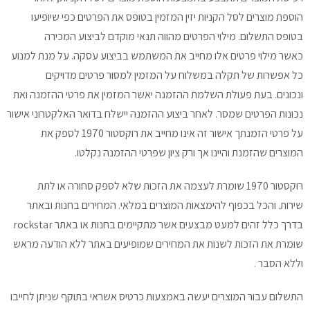
הוספת מוצרים לסל הקניות יזין המזמין
בטופס את הפרטים כפי שיופיעו
בטופס התשלום.
מילוי הפרטים מהווה תנאי מוקדם לביצוע המכירה
כאשר
מילוי פרטים אלו מחייב את המשתמש בביצוע עסקה.
על מנת למנוע
כל אפשרות של תקלה במשלוח על המזמין
למסור פרטים מדויקים
ונכונים.
בעת פעולת השלמת ההזמנה יאשר המזמין את פרטי
ההזמנה ואת
נכונות הפרטים שמסר.
לאחר ביצוע ההזמנה יישלח בדואר האלקטרוני אישור
על
פרטי הזמנתך אישור זה אינו מחייב את רוקסטור 1970
לספק את
המוצרים שהזמנת והיינו אך ורק ציון שפרטי
ההזמנה נקלטו.
רוקסטור 1970 שומרת לעצמה את הזכות
שלא לספק סחורה או לתת
שירות.
והכל בכפוף להימצאות המוצרים במלאי.
המחירים בחנות ובאתר
בדרך כלל זהים למעט מבצעים
אשר מתקיימים בחנות או באתר rockstar
שומרת את
הזכות לשנות את המחירים שמופיעים באתר ללא הודעה
מראש
וללא הסבר .
התשלום עבור המוצרים יעשה באמצעות כרטיס אשראי
בתוקף שניתן לחייבו