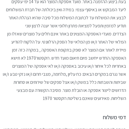
בעת
ביצוע ההזמנה באתר.
מועד אספקת המוצר הוא עד 14 ימי עסקים
ליעד המבוקש או באיסוף עצמי.
במידה ואין ביכולתה של חברת המשלוחים
לבצע את
המשלוח עד לכתובת המשלוח מכל סיבה שהיא הנהלת
האתר
תודיע למזמין ותפעל למציאת פתרון חלופי אשר
יענה לרצון שני
הצדדים.
מועדי האספקה המצוינים באתר אינם חלים על
מוצרים שאזלו מן
המלאי של האתר ו/או מן המלאי
של הספק הרלוונטי.
על הלקוח להודיע
מיידית לאתר אם המוצר לא סופק
בתקופת האספקה , במקרה כזה זמן
האספקה החדש ייחשב
מיום תיאום מועד חדש.
רוקסטור1970 לא תישא
באחריות לכל איחור ו/או
עיכוב באספקה ו/או לאי אספקה של המוצרים
אשר
נגרם במקרים הבאים:
כח עליון ,מלחמה, מצבי חרום ו/או נזקי טבע ו/או
שביתות
והשבתות כלל במשק ו/או אצל ספקים של שירותים או
סחורות
הדרושים לייצור אספקה או הובלת מוצר.
מסיבה הקשורה עם מבצעי
השליחות.
מאירועים שאינם בשליטת רוקסטור 1970
דמי משלוח