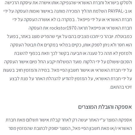
ולסלקו בישראל וחברת האשראי
שהנפיקה אותו אישרה את עיסקת הרכישה
או ב-PAYPAL
השלמת תהליך המכירה מותנה באישור ואמות העסקה על
ידי
חברת האשראי או על ידי פייפאל .
במקרה בו לא אושרה העסקה על ידי
חברת
האשראי או פייפאל תראה rockstor1970 את
העסקה
כמבוטלת.
יובהר כי יתכנו מצבים בהם על אף שהפריט מוצג באתר
, בפועל
הוא חסר ולא ניתן לספק אותו,
כקיים במלאי
במקרים אלו תבוטל העסקה
ולמזמין לא תהה כל טענה
או תביעה בקשר לכך וזאת בכפוף להשבת
הסכום
ששולם על ידי הלקוח.
מועד המשלוח יקבע החל מיום אישור העסקה
על ידי חברת
האשראי או אישור חשבון הפיי פאל.
במידה והמזמין חויב בטעות
על ידי חברת האשראי
, על
המזמין להודיע להנהלת האתר על מנת לבצע
זיכוי בהתאם.
אספקה והובלת המוצרים
אספקת המוצר ע“י האתר יעשה רק לאחר קבלת
אישור תשלום מאת חברת
האשראי ו/או מאת חשבון
הפיי פאל, המוצר יסופק לכתובת שהמזמין מסר